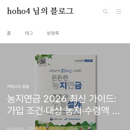
본문 바로가기
hoho4 님의 블로그
홈
태그
방명록
카테고리 없음
농지연금 2026 최신 가이드:
가입 조건·대상 농지·수령액 계
산·신청 절차
by hoho4
2026. 3. 2.