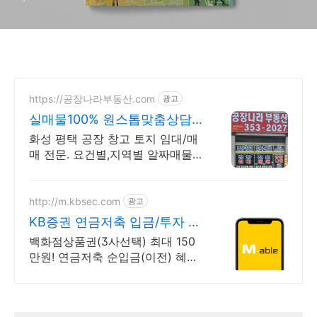
https://공장나라부동산.com
광고
실매물100% 원스톱맞춤상담
굿파트너! 공장나라부동산
화성 평택 공장 창고 토지 임대/매
매 전문. 요건별,지역별 알짜매물
다량보유
http://m.kbsec.com
광고
KB증권 연금저축 입금/투자 구
간별 쿠폰 혜택
백화점상품권(3사선택) 최대 150
만원! 연금저축 순입금(이전) 혜택
(조건충족시) 최초 신규고객이라면
연금저축 ETF 쿠폰 3만원 혜택 제
공 (조건 충족 시)